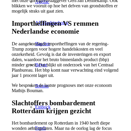
met onze oorlogsverslaggever Gert-Jan Dennekamp. Ook
Agrifac
blikken we vooruit op hoe het delven van grondstoffen er
mogelijk straks uit gaat zien.
Importheffingen VS remmen
AP Machinebouw
Nederlandse economie
De aangekondigde importheffingen van de regering-
Baselier
Trump zorgen voor hogere handelskosten en veel
onzekerheid. Gevolg is dat de investeringen en export
dalen, waardoor het bruto binnenlands product (bbp)
minder groeit. Dat blijkt uit onderzoek van het Centraal
Beyne
Planbureau. Het bbp komt naar verwachting eind volgend
jaar 1 procent lager uit.
We bespreken de laatste prognoses met onze econoom
Broson
Mathijs Bouman.
Slachtoffers bombardement
Einbock
Rotterdam krijgen gezicht
Het bombardement op Rotterdam in 1940 heeft diepe
Fendt
wonden achtergelaten. Maar na de oorlog lag de focus