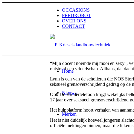
OCCASIONS
FEEDROBOT
OVER ONS
CONTACT
“Mijn docent noemde mij mooi en sexy”, vert
ontstond een vriendschap. Althans, dat dacht
Home
Lynn is een van de scholieren die NOS Stor
seksueel grensoverschrijdend gedrag op de 
Nieuws
Ook De Kindertelefoon krijgt wekelijks bell
17 jaar over seksueel grensoverschrijdend ged
Het hulpplatform hoort verhalen van aanrand
Merken
Het is niet duidelijk hoeveel jongeren slac
officiële meldingen binnen, maar die lijken