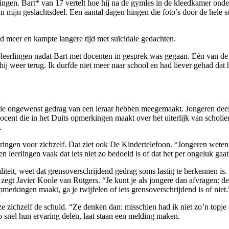
ingen. Bart* van 17 vertelt hoe hij na de gymles in de kleedkamer on
an mijn geslachtsdeel. Een aantal dagen hingen die foto’s door de hele
 meer en kampte langere tijd met suïcidale gedachten.
leerlingen nadat Bart met docenten in gesprek was gegaan. Eén van de 
j weer terug. Ik durfde niet meer naar school en had liever gehad dat 
die ongewenst gedrag van een leraar hebben meegemaakt. Jongeren dee
ocent die in het Duits opmerkingen maakt over het uiterlijk van scholi
.
ngen voor zichzelf. Dat ziet ook De Kindertelefoon. “Jongeren weten ni
n leerlingen vaak dat iets niet zo bedoeld is of dat het per ongeluk gaat
iteit, weet dat grensoverschrijdend gedrag soms lastig te herkennen i
gt Javier Koole van Rutgers. “Je kunt je als jongere dan afvragen: dez
pmerkingen maakt, ga je twijfelen of iets grensoverschrijdend is of niet.
 zichzelf de schuld. “Ze denken dan: misschien had ik niet zo’n topje
o snel hun ervaring delen, laat staan een melding maken.