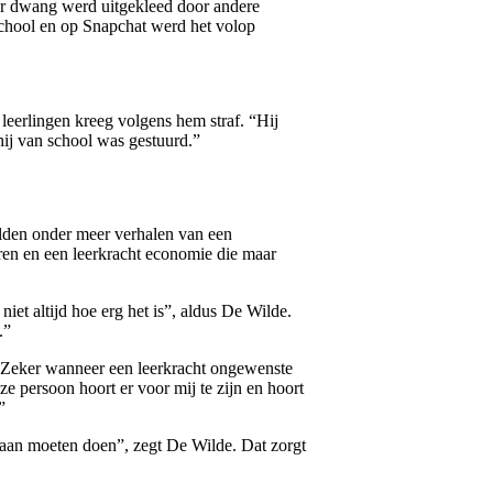
der dwang werd uitgekleed door andere
 school en op Snapchat werd het volop
leerlingen kreeg volgens hem straf. “Hij
hij van school was gestuurd.”
lden onder meer verhalen van een
eren en een leerkracht economie die maar
et altijd hoe erg het is”, aldus De Wilde.
.”
s. Zeker wanneer een leerkracht ongewenste
e persoon hoort er voor mij te zijn en hoort
”
 aan moeten doen”, zegt De Wilde. Dat zorgt