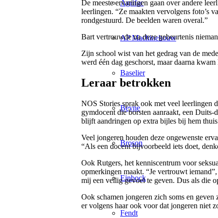
De meeste ervaringen gaan over andere leerl
Agrifac
leerlingen. “Ze maakten vervolgens foto’s v
rondgestuurd. De beelden waren overal.”
Bart vertrouwde na deze gebeurtenis niemand
AP Machinebouw
Zijn school wist van het gedrag van de mede
werd één dag geschorst, maar daarna kwam hi
Baselier
Leraar betrokken
NOS Stories sprak ook met veel leerlingen 
Beyne
gymdocent die borsten aanraakt, een Duits-d
blijft aandringen op extra bijles bij hem thuis
Veel jongeren houden deze ongewenste ervari
Broson
“Als een docent bijvoorbeeld iets doet, denke
Ook Rutgers, het kenniscentrum voor seksual
opmerkingen maakt. “Je vertrouwt iemand”, ze
Einbock
mij een veilig gevoel te geven. Dus als die o
Ook schamen jongeren zich soms en geven ze
er volgens haar ook voor dat jongeren niet z
Fendt