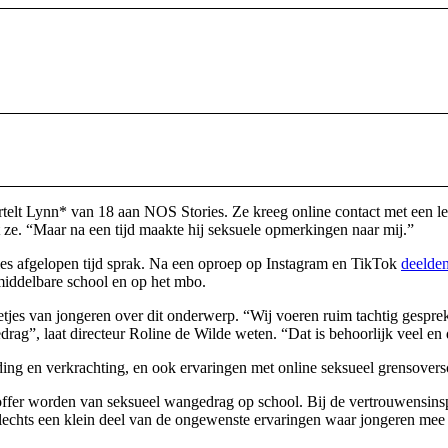
elt Lynn* van 18 aan NOS Stories. Ze kreeg online contact met een le
 ze. “Maar na een tijd maakte hij seksuele opmerkingen naar mij.”
ies afgelopen tijd sprak. Na een oproep op Instagram en TikTok
deelde
middelbare school en op het mbo.
etjes van jongeren over dit onderwerp. “Wij voeren ruim tachtig gespr
rag”, laat directeur Roline de Wilde weten. “Dat is behoorlijk veel en d
ing en verkrachting, en ook ervaringen met online seksueel grensoversc
htoffer worden van seksueel wangedrag op school. Bij de vertrouwensin
 slechts een klein deel van de ongewenste ervaringen waar jongeren me